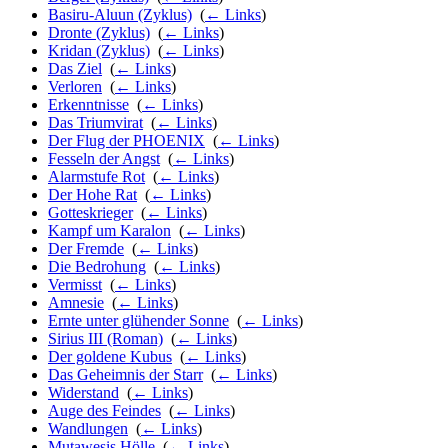
Basiru-Aluun (Zyklus)
‎
(
← Links
)
Dronte (Zyklus)
‎
(
← Links
)
Kridan (Zyklus)
‎
(
← Links
)
Das Ziel
‎
(
← Links
)
Verloren
‎
(
← Links
)
Erkenntnisse
‎
(
← Links
)
Das Triumvirat
‎
(
← Links
)
Der Flug der PHOENIX
‎
(
← Links
)
Fesseln der Angst
‎
(
← Links
)
Alarmstufe Rot
‎
(
← Links
)
Der Hohe Rat
‎
(
← Links
)
Gotteskrieger
‎
(
← Links
)
Kampf um Karalon
‎
(
← Links
)
Der Fremde
‎
(
← Links
)
Die Bedrohung
‎
(
← Links
)
Vermisst
‎
(
← Links
)
Amnesie
‎
(
← Links
)
Ernte unter glühender Sonne
‎
(
← Links
)
Sirius III (Roman)
‎
(
← Links
)
Der goldene Kubus
‎
(
← Links
)
Das Geheimnis der Starr
‎
(
← Links
)
Widerstand
‎
(
← Links
)
Auge des Feindes
‎
(
← Links
)
Wandlungen
‎
(
← Links
)
Mutawesis Hölle
‎
(
← Links
)