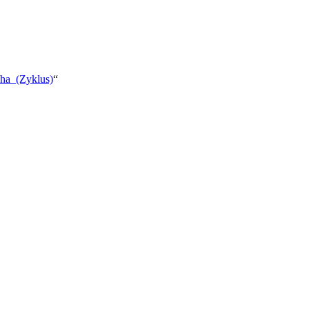
pha_(Zyklus)
“