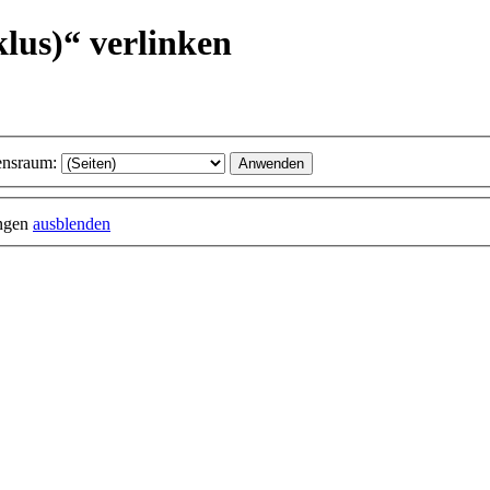
klus)“ verlinken
nsraum:
ungen
ausblenden