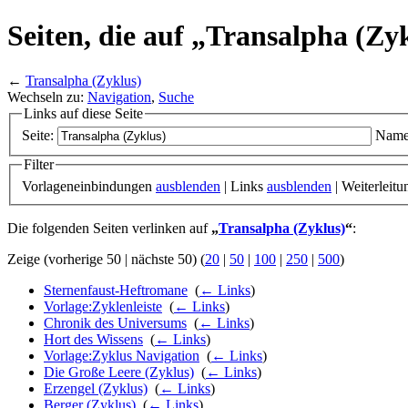
Seiten, die auf „Transalpha (Zy
←
Transalpha (Zyklus)
Wechseln zu:
Navigation
,
Suche
Links auf diese Seite
Seite:
Name
Filter
Vorlageneinbindungen
ausblenden
| Links
ausblenden
| Weiterleit
Die folgenden Seiten verlinken auf
„
Transalpha (Zyklus)
“
:
Zeige (vorherige 50 | nächste 50) (
20
|
50
|
100
|
250
|
500
)
Sternenfaust-Heftromane
‎
(
← Links
)
Vorlage:Zyklenleiste
‎
(
← Links
)
Chronik des Universums
‎
(
← Links
)
Hort des Wissens
‎
(
← Links
)
Vorlage:Zyklus Navigation
‎
(
← Links
)
Die Große Leere (Zyklus)
‎
(
← Links
)
Erzengel (Zyklus)
‎
(
← Links
)
Berger (Zyklus)
‎
(
← Links
)