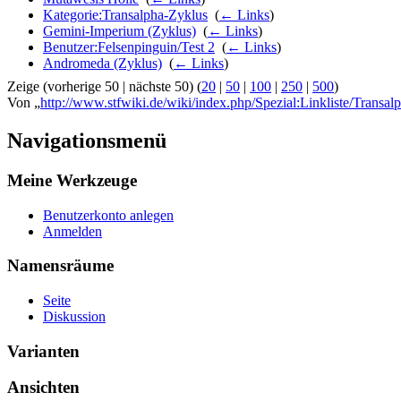
Kategorie:Transalpha-Zyklus
‎
(
← Links
)
Gemini-Imperium (Zyklus)
‎
(
← Links
)
Benutzer:Felsenpinguin/Test 2
‎
(
← Links
)
Andromeda (Zyklus)
‎
(
← Links
)
Zeige (vorherige 50 | nächste 50) (
20
|
50
|
100
|
250
|
500
)
Von „
http://www.stfwiki.de/wiki/index.php/Spezial:Linkliste/Transal
Navigationsmenü
Meine Werkzeuge
Benutzerkonto anlegen
Anmelden
Namensräume
Seite
Diskussion
Varianten
Ansichten