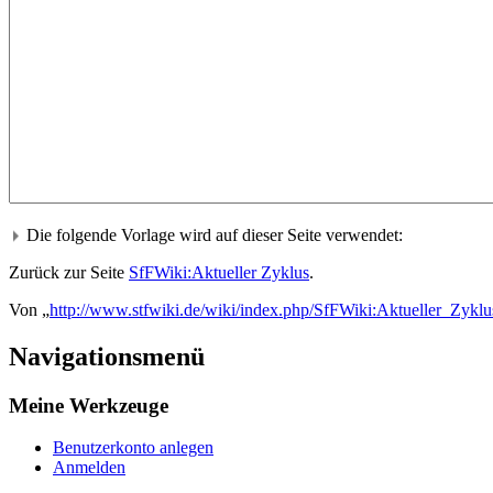
Die folgende Vorlage wird auf dieser Seite verwendet:
Zurück zur Seite
SfFWiki:Aktueller Zyklus
.
Von „
http://www.stfwiki.de/wiki/index.php/SfFWiki:Aktueller_Zyklu
Navigationsmenü
Meine Werkzeuge
Benutzerkonto anlegen
Anmelden