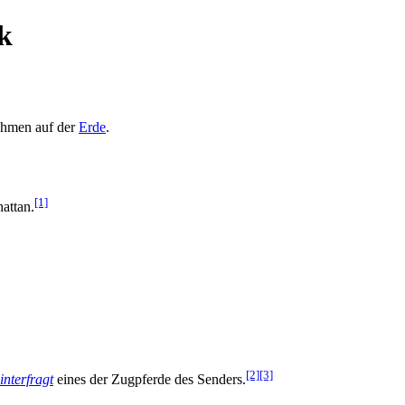
k
ehmen auf der
Erde
.
[1]
hattan.
[2]
[3]
interfragt
eines der Zugpferde des Senders.