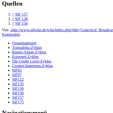
Quellen
↑
StF 157
↑
StF 136
↑
StF 156
Von „
http://www.stfwiki.de/wiki/index.php?title=Galactical_Broad
Kategorien
:
Organisationen
Transalpha-Zyklus
Basiru-Aluun-Zyklus
Erzengel-Zyklus
Die Große Leere-Zyklus
Gemini-Imperium-Zyklus
StF82
StF97
StF122
StF135
StF136
StF156
StF157
StF175
Navigationsmenü