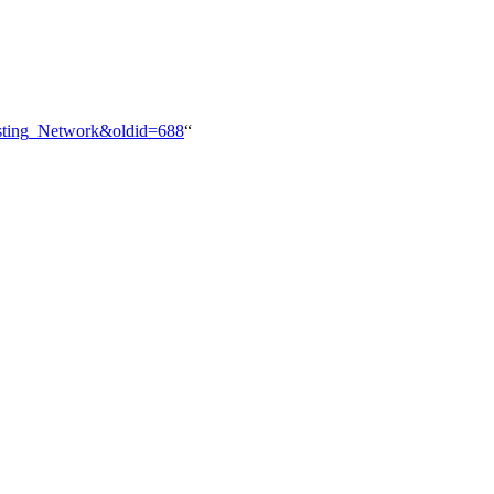
casting_Network&oldid=688
“