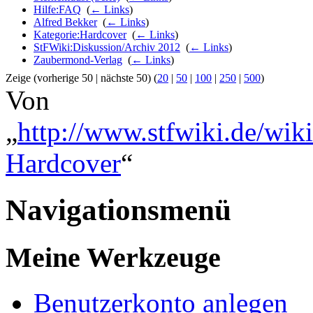
Hilfe:FAQ
‎
(
← Links
)
Alfred Bekker
‎
(
← Links
)
Kategorie:Hardcover
‎
(
← Links
)
StFWiki:Diskussion/Archiv 2012
‎
(
← Links
)
Zaubermond-Verlag
‎
(
← Links
)
Zeige (vorherige 50 | nächste 50) (
20
|
50
|
100
|
250
|
500
)
Von
„
http://www.stfwiki.de/wiki
Hardcover
“
Navigationsmenü
Meine Werkzeuge
Benutzerkonto anlegen