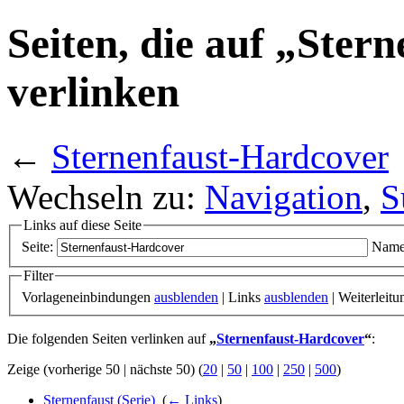
Seiten, die auf „Ster
verlinken
←
Sternenfaust-Hardcover
Wechseln zu:
Navigation
,
S
Links auf diese Seite
Seite:
Name
Filter
Vorlageneinbindungen
ausblenden
| Links
ausblenden
| Weiterleit
Die folgenden Seiten verlinken auf
„
Sternenfaust-Hardcover
“
:
Zeige (vorherige 50 | nächste 50) (
20
|
50
|
100
|
250
|
500
)
Sternenfaust (Serie)
‎
(
← Links
)