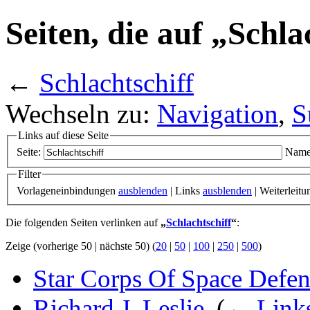
Seiten, die auf „Schla
←
Schlachtschiff
Wechseln zu:
Navigation
,
S
Links auf diese Seite
Seite:
Name
Filter
Vorlageneinbindungen
ausblenden
| Links
ausblenden
| Weiterleit
Die folgenden Seiten verlinken auf
„
Schlachtschiff
“
:
Zeige (vorherige 50 | nächste 50) (
20
|
50
|
100
|
250
|
500
)
Star Corps Of Space Defe
Richard J. Leslie
‎
(
← Link