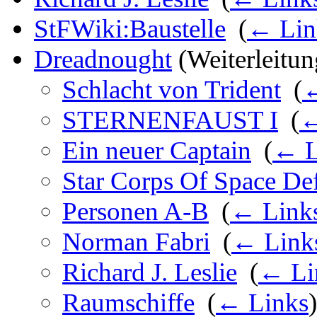
StFWiki:Baustelle
‎
(
← Lin
Dreadnought
(Weiterleitung
Schlacht von Trident
‎
(
←
STERNENFAUST I
‎
(
←
Ein neuer Captain
‎
(
← L
Star Corps Of Space De
Personen A-B
‎
(
← Link
Norman Fabri
‎
(
← Link
Richard J. Leslie
‎
(
← Li
Raumschiffe
‎
(
← Links
)