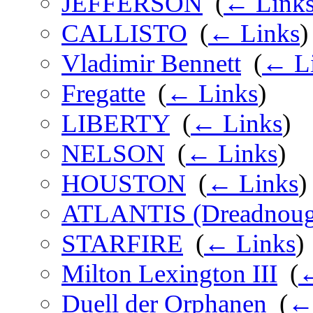
JEFFERSON
‎
(
← Link
CALLISTO
‎
(
← Links
)
Vladimir Bennett
‎
(
← L
Fregatte
‎
(
← Links
)
LIBERTY
‎
(
← Links
)
NELSON
‎
(
← Links
)
HOUSTON
‎
(
← Links
)
ATLANTIS (Dreadnoug
STARFIRE
‎
(
← Links
)
Milton Lexington III
‎
(
←
Duell der Orphanen
‎
(
←