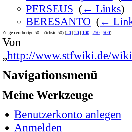
PERSEUS
‎
(
← Links
)
BERESANTO
‎
(
← Lin
Zeige (vorherige 50 | nächste 50) (
20
|
50
|
100
|
250
|
500
)
Von
„
http://www.stfwiki.de/wiki
Navigationsmenü
Meine Werkzeuge
Benutzerkonto anlegen
Anmelden