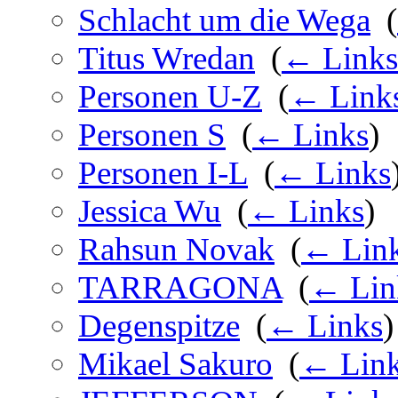
Schlacht um die Wega
‎
(
Titus Wredan
‎
(
← Links
Personen U-Z
‎
(
← Link
Personen S
‎
(
← Links
)
Personen I-L
‎
(
← Links
Jessica Wu
‎
(
← Links
)
Rahsun Novak
‎
(
← Lin
TARRAGONA
‎
(
← Lin
Degenspitze
‎
(
← Links
)
Mikael Sakuro
‎
(
← Lin