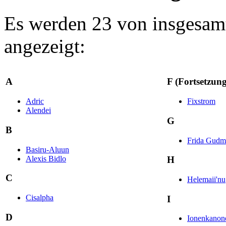
Es werden 23 von insgesamt
angezeigt:
A
F (Fortsetzung
Adric
Fixstrom
Alendei
G
B
Frida Gudmu
Basiru-Aluun
Alexis Bidlo
H
C
Helemaii'nu
Cisalpha
I
D
Ionenkanon