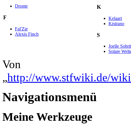
Dronte
K
F
Kelaari
Kistrano
Fal'Zie
Alexis Finch
S
Joelle Sobri
Solare Welt
Von
„
http://www.stfwiki.de/wik
Navigationsmenü
Meine Werkzeuge